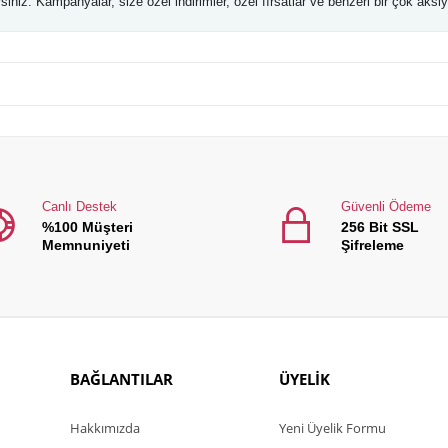
niz. Kampanyalar, size özel indirimler, özel fırsatlar ve benzeri bir çok aksiyon il
Canlı Destek
Güvenli Ödeme
%100 Müşteri
256 Bit SSL
Memnuniyeti
Şifreleme
BAĞLANTILAR
ÜYELİK
Hakkımızda
Yeni Üyelik Formu