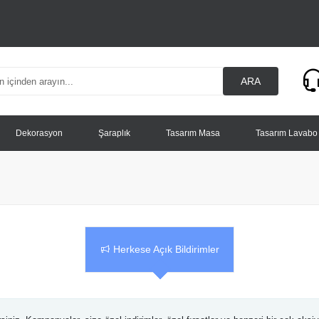
ARA
Dekorasyon
Şaraplık
Tasarım Masa
Tasarım Lavabo
Herkese Açık Bildirimler