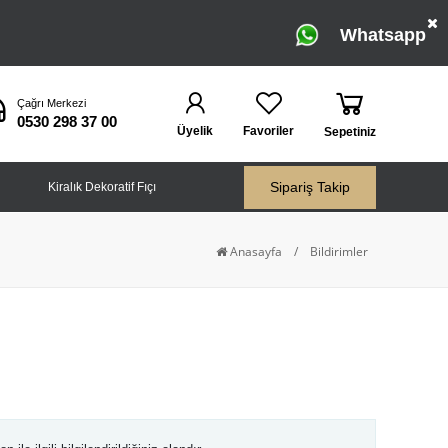
Whatsapp
Çağrı Merkezi
0530 298 37 00
Üyelik
Favoriler
Sepetiniz
Sipariş Takip
Kiralık Dekoratif Fıçı
Anasayfa
/
Bildirimler