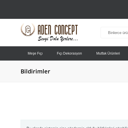
Meşe Fıçı
Fıçı Dekorasyon
Mutfak Ürünleri
Bildirimler