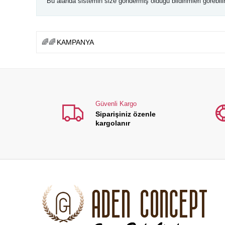
Bu alanda sistemin size göndermiş olduğu bildirimleri görebilirsi
🌈🌈
KAMPANYA
Güvenli Kargo
Siparişiniz özenle
kargolanır