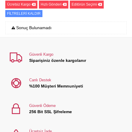
Ücretsiz Kargo
Hızlı Gönderi
Editörün Seçimi
FİLTRELERİ KALDIR
Sonuç Bulunamadı
Güvenli Kargo
Siparişiniz özenle kargolanır
Canlı Destek
%100 Müşteri Memnuniyeti
Güvenli Ödeme
256 Bit SSL Şifreleme
Ücretsiz İade