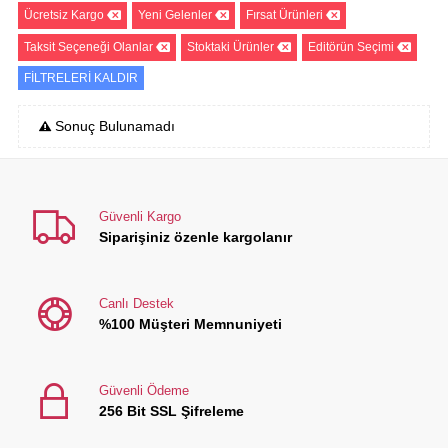
Ücretsiz Kargo
Yeni Gelenler
Fırsat Ürünleri
Taksit Seçeneği Olanlar
Stoktaki Ürünler
Editörün Seçimi
FİLTRELERİ KALDIR
Sonuç Bulunamadı
Güvenli Kargo
Siparişiniz özenle kargolanır
Canlı Destek
%100 Müşteri Memnuniyeti
Güvenli Ödeme
256 Bit SSL Şifreleme