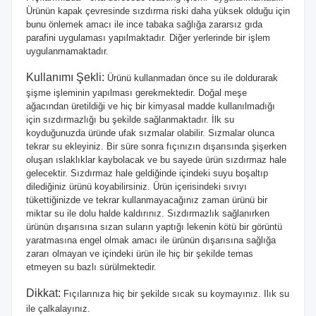
Ürünün kapak çevresinde sızdırma riski daha yüksek olduğu için
bunu önlemek amacı ile ince tabaka sağlığa zararsız gıda
parafini uygulaması yapılmaktadır. Diğer yerlerinde bir işlem
uygulanmamaktadır.
Kullanımı Şekli:
Ürünü kullanmadan önce su ile doldurarak
şişme işleminin yapılması gerekmektedir. Doğal meşe
ağacından üretildiği ve hiç bir kimyasal madde kullanılmadığı
için sızdırmazlığı bu şekilde sağlanmaktadır. İlk su
koyduğunuzda üründe ufak sızmalar olabilir. Sızmalar olunca
tekrar su ekleyiniz. Bir süre sonra fıçınızın dışarısında şişerken
oluşan ıslaklıklar kaybolacak ve bu sayede ürün sızdırmaz hale
gelecektir. Sızdırmaz hale geldiğinde içindeki suyu boşaltıp
dilediğiniz ürünü koyabilirsiniz. Ürün içerisindeki sıvıyı
tükettiğinizde ve tekrar kullanmayacağınız zaman ürünü bir
miktar su ile dolu halde kaldırınız. Sızdırmazlık sağlanırken
ürünün dışarısına sızan suların yaptığı lekenin kötü bir görüntü
yaratmasına engel olmak amacı ile ürünün dışarısına sağlığa
zararı olmayan ve içindeki ürün ile hiç bir şekilde temas
etmeyen su bazlı sürülmektedir.
Dikkat:
Fıçılarınıza hiç bir şekilde sıcak su koymayınız. Ilık su
ile çalkalayınız.