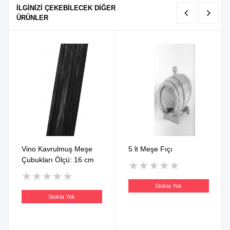
İLGİNİZİ ÇEKEBİLECEK DİĞER
ÜRÜNLER
Vino Kavrulmuş Meşe
5 lt Meşe Fıçı
Çubukları Ölçü: 16 cm
★
★
★
★
★
★
★
★
★
★
Stokta Yok
Stokta Yok