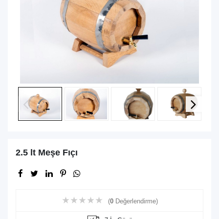
2.5 lt Meşe Fıçı
★
★
★
★
★
(
0
Değerlendirme)