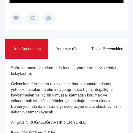
Ürün Açıklaması
Yorumlar (0)
Taksit Seçenekleri
Sofra ve masa dekorlarınızda farklılık yaratır ve servislerinizi
kolaylaştırır.
Geleneksel fıçı üretim teknikleri ile ömrünü sanata adamış
yetenekli ustaların üretimini yaptığı meşe fıçılar, doğallığını
kaybetmeden ve hiç bir kimyasal katmadan korumak ve
yıllandırmak istediğiniz ürünler için en doğru seçim olacak.
Bunun yanında da en sıra dışı dekorasyon ürünü olarak evinizin
dekorunu tamamlayacak.
AHŞABIN DOĞALLIĞI ARTIK HER YERDE.
Ebat: 20*19*25 cm 2,5 kg